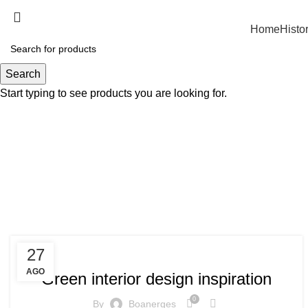
Home
Histo
Search
Start typing to see products you are looking for.
INSPIRATION
27
AGO
Green interior design inspiration
0
By
Boanerges