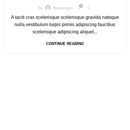
0
By
Boanerges
A taciti cras scelerisque scelerisque gravida natoque
nulla vestibulum turpis primis adipiscing faucibus
scelerisque adipiscing aliquet...
CONTINUE READING