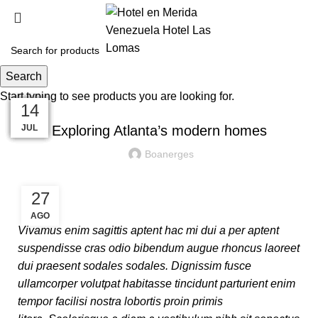
Blog
Menu
Search
Start typing to see products you are looking for.
DECORATION
27
27
27
27
26
26
14
AGO
AGO
AGO
AGO
AGO
AGO
JUL
Exploring Atlanta’s modern homes
Boanerges
27
AGO
Vivamus enim sagittis aptent hac mi dui a per aptent
suspendisse cras odio bibendum augue rhoncus laoreet
dui praesent sodales sodales. Dignissim fusce
ullamcorper volutpat habitasse tincidunt parturient enim
tempor facilisi nostra lobortis proin primis