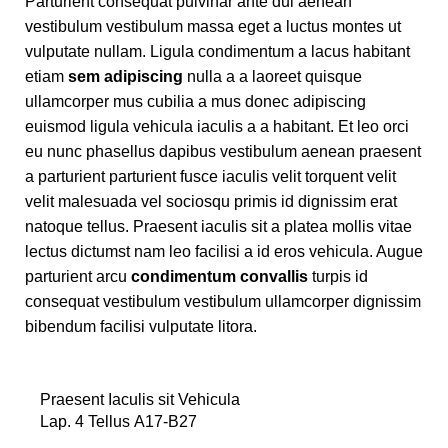
Parturient consequat pulvinar ante dui aenean
vestibulum vestibulum massa eget a luctus montes ut
vulputate nullam. Ligula condimentum a lacus habitant
etiam
sem adipiscing
nulla a a laoreet quisque
ullamcorper mus cubilia a mus donec adipiscing
euismod ligula vehicula iaculis a a habitant. Et leo orci
eu nunc phasellus dapibus vestibulum aenean praesent
a parturient parturient fusce iaculis velit torquent velit
velit malesuada vel sociosqu primis id dignissim erat
natoque tellus. Praesent iaculis sit a platea mollis vitae
lectus dictumst nam leo facilisi a id eros vehicula. Augue
parturient arcu
condimentum convallis
turpis id
consequat vestibulum vestibulum ullamcorper dignissim
bibendum facilisi vulputate litora.
Praesent Iaculis sit Vehicula
Lap. 4 Tellus A17-B27