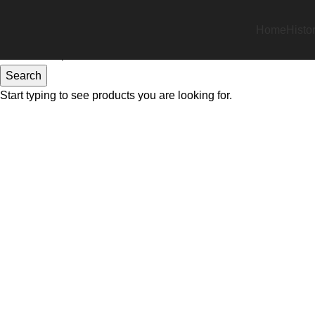
Home
Histo
Inicio
Habitaciones
Habitaciones
Habitación Matrim
Back to products
Search
Start typing to see products you are looking for.
Click to enlarge