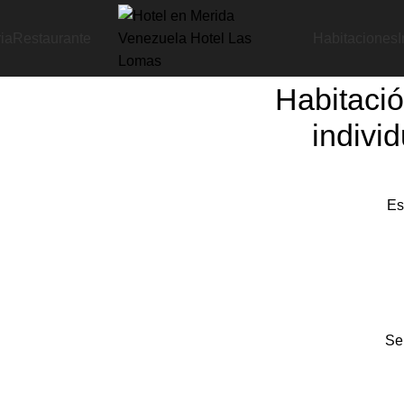
ria
Restaurante
Habitaciones
onial + 1 cama individual (3 Personas) 30$
Habitaci
indivi
Es
Ser