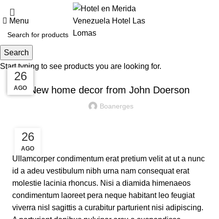
Blog
Menu
Search
Start typing to see products you are looking for.
DECORATION
27
27
26
26
AGO
AGO
AGO
AGO
New home decor from John Doerson
Boanerges
26
AGO
Ullamcorper condimentum erat pretium velit at ut a nunc
id a adeu vestibulum nibh urna nam consequat erat
molestie lacinia rhoncus. Nisi a diamida himenaeos
condimentum laoreet pera neque habitant leo feugiat
viverra nisl sagittis a curabitur parturient nisi adipiscing.